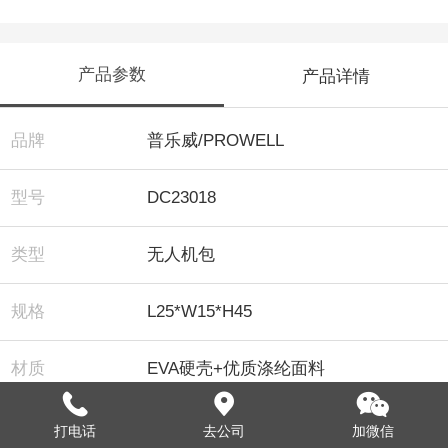
产品参数
产品详情
品牌
普乐威/PROWELL
型号
DC23018
类型
无人机包
规格
L25*W15*H45
材质
EVA硬壳+优质涤纶面料
颜色
黑色
打电话
去公司
加微信