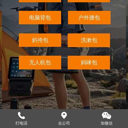
电脑背包
户外腰包
斜挎包
洗漱包
无人机包
妈咪包
打电话
去公司
加微信